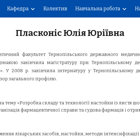
Кафедра
Колектив
Навчальна робота
Н
ip to main content
Skip to navigat
Пласконіс Юлія Юріївна
втичний факультет Тернопільського державного медичного
ідзнакою закінчила магістратуру при Тернопільському де
». У 2008 р. закінчила інтернатуру у Тернопільському д
ізор загального профілю.
на тему «Розробка складу та технології настойки із листя 
, організація фармацевтичної справи та судова фармація і о
ження лікарських засобів, настойки, методи інтенсифікації