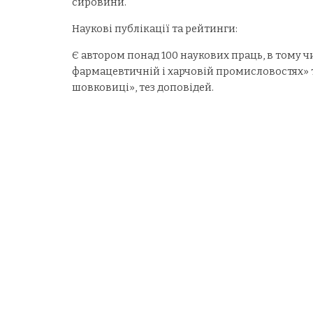
сировини.
Наукові публікації та рейтинги:
Є автором понад 100 наукових праць, в тому чи
фармацевтичній і харчовій промисловостях» т
шовковиці»,
тез
доповідей.