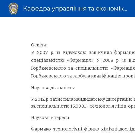
Кафедра управління та економіки фармації з технологією ліків
Sk
Освіта:
У 2007 р. із відзнакою закінчила фармаце
спеціальністю «Фармація». У 2008 р. із в
Горбачевського за спеціальністю «Фармація
Горбачевського та здобула кваліфікацію пров
Наукова діяльність:
У 2012 р. захистила кандидатську дисертацію 
за спеціальністю 15.00.01 - технологія ліків
Наукові інтереси:
Фармако-технологічні, фізико-хімічні, дослід