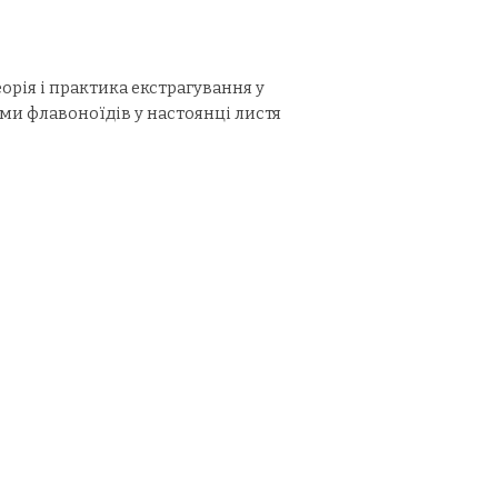
еорія і практика екстрагування у
ми флавоноїдів у настоянці листя