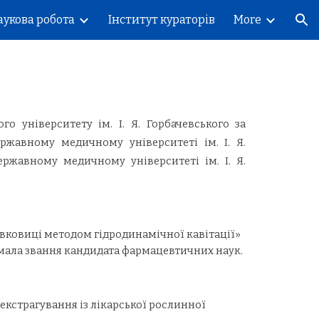
аукова робота
Інститут кураторів
More
ion
 університету ім. І. Я. Горбачевського за
ржавному медичному університеті ім. І. Я.
ержавному медичному університеті ім. І. Я.
шовковиці методом гідродинамічної кавітації»
тримала звання кандидата фармацевтичних наук.
 екстрагування із лікарської рослинної